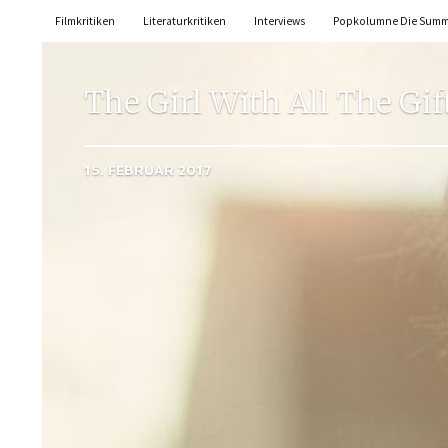
Filmkritiken
Literaturkritiken
Interviews
Popkolumne Die Sum
The Girl With All The Gif
15. FEBRUAR 2017