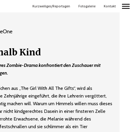
Kurzweiliges/Reportagen
Fotogalerie
Kontakt
Primär-
Navigation
reOne
halb Kind
es Zombie-Drama konfrontiert den Zuschauer mit
gen.
en aus „The Girl With All The Gifts“, wird als
e Zehnjährige eingeführt, die ihre Lehrerin vergöttert,
richtig machen will. Warum um Himmels willen muss dieses
nicht kindgerechtes Dasein in einer finsteren Zelle
verrohte Erwachsene, die Melanie während des
festschnallen und sie schlimmer als ein Tier