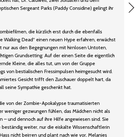
ckelt hat, Dr. Caldwell, zwei Soldaten und dem
ptischen Sergeant Parks (Paddy Considine) gelingt ihr
mbiefilmen, die kürzlich erst durch die ebenfalls
The Walking Dead“ einen neuen Hype erfahren, erwächst
ht nur aus den Begegnungen mit hirnlosen Untoten,
htigen Grundsetting: Auf der einen Seite die eigentlich
nde Kleine, die alles tut, um von der Gruppe
ngs von bestialischen Fressimpulsen heimgesucht wird.
miertes Gesicht trifft den Zuschauer doppelt hart, da
s all seine Sympathie geschenkt hat.
 die von der Zombie-Apokalypse traumatisierten
er weniger gezwungen fühlen, das Mädchen nicht als
– und dennoch auf ihre Hilfe angewiesen sind. Sie
e beständig weiter, nur die eiskalte Wissenschaftlerin
m Hass nicht beirren und plant nach wie vor, Melanies