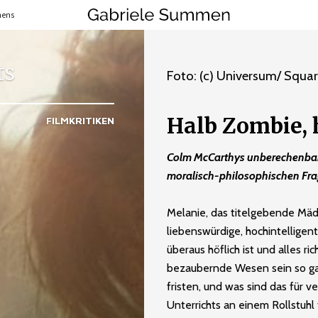
mens
ts
Foto: (c) Universum/ Squa
Halb Zombie, 
FILMKRITIKEN
Colm McCarthys unberechenbar
moralisch-philosophischen Fra
Melanie, das titelgebende Mädch
liebenswürdige, hochintelligent
überaus höflich ist und alles 
bezaubernde Wesen sein so gar 
fristen, und was sind das für 
Unterrichts an einem Rollstuhl 