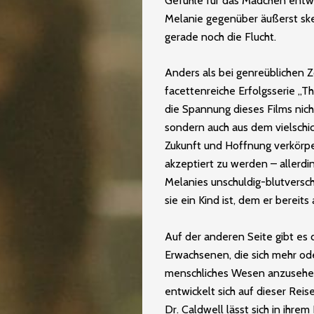
Gefühle für das Mädchen entwi
Melanie gegenüber äußerst ske
gerade noch die Flucht.
Anders als bei genreüblichen Zo
facettenreiche Erfolgsserie „
die Spannung dieses Films nic
sondern auch aus dem vielschic
Zukunft und Hoffnung verkörper
akzeptiert zu werden – allerdi
Melanies unschuldig-blutversch
sie ein Kind ist, dem er bereit
Auf der anderen Seite gibt es
Erwachsenen, die sich mehr od
menschliches Wesen anzusehen 
entwickelt sich auf dieser Reis
Dr. Caldwell lässt sich in ihre