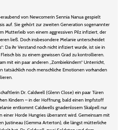
mberaubend von Newcomerin Sennia Nanua gespielt
basis auf. Sie gehört zur zweiten Generation sogenannter
im Mutterleib von einem aggressiven Pilz infiziert, der
eren ließ. Doch insbesondere Melanie unterscheidet
 Da ihr Verstand noch nicht infiziert wurde, ist sie in
 Fleisch bis zu einem gewissen Grad zu kontrollieren.
m mit ein paar anderen „Zombiekindern“ Unterricht,
en tatsächlich noch menschliche Emotionen vorhanden
lieren.
haftlerin Dr. Caldwell (Glenn Close) ein paar Türen
hen Kindern – in der Hoffnung, bald einen Impfstoff
Melanie entkommt Caldwells gnadenlosem Skalpell nur
on einer Horde Hungries überrannt wird. Gemeinsam mit
len Justineau (Gemma Arterton), die längst mütterliche