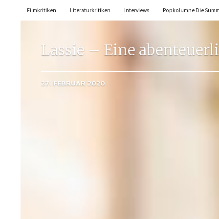
Filmkritiken
Literaturkritiken
Interviews
Popkolumne Die Sum
Lassie – Eine abenteuerl
27. FEBRUAR 2020