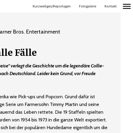
Kurzweiliges/Reportagen
Fotogalerie
Kontakt
Primär-
Navigation
rner Bros. Entertainment
lle Fälle
eise“ verlegt die Geschichte um die legendäre Collie-
ach Deutschland. Leider kein Grund, vor Freude
erika wie Pick-ups und Popcorn. Grund dafür ist
bige Serie um Farmersohn Timmy Martin und seine
dauernd das Leben rettete. Die 19 Staffeln spielten
den von 1954 bis 1973 in die ganze Welt exportiert.
s sich bei der populären Hundedame eigentlich um die