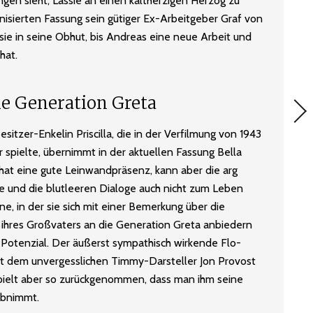
gen sieht, Lassie an einen kaltherzigen Herzog zu
nisierten Fassung sein gütiger Ex-Arbeitgeber Graf von
sie in seine Obhut, bis Andreas eine neue Arbeit und
hat.
e Generation Greta
itzer-Enkelin Priscilla, die in der Verfilmung von 1943
r spielte, übernimmt in der aktuellen Fassung Bella
 hat eine gute Leinwandpräsenz, kann aber die arg
te und die blutleeren Dialoge auch nicht zum Leben
, in der sie sich mit einer Bemerkung über die
 ihres Großvaters an die Generation Greta anbiedern
Potenzial. Der äußerst sympathisch wirkende Flo-
ht dem unvergesslichen Timmy-Darsteller Jon Provost
spielt aber so zurückgenommen, dass man ihm seine
abnimmt.