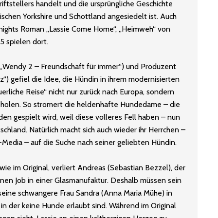
iftstellers handelt und die ursprüngliche Geschichte
chen Yorkshire und Schottland angesiedelt ist. Auch
 Knights Roman „Lassie Come Home“, „Heimweh“ von
 spielen dort.
(„Wendy 2 – Freundschaft für immer“) und Produzent
“) gefiel die Idee, die Hündin in ihrem modernisierten
rliche Reise“ nicht nur zurück nach Europa, sondern
 holen. So stromert die heldenhafte Hundedame – die
en gespielt wird, weil diese volleres Fell haben – nun
hland. Natürlich macht sich auch wieder ihr Herrchen –
l-Media – auf die Suche nach seiner geliebten Hündin.
 wie im Original, verliert Andreas (Sebastian Bezzel), der
inen Job in einer Glasmanufaktur. Deshalb müssen sein
 seine schwangere Frau Sandra (Anna Maria Mühe) in
in der keine Hunde erlaubt sind. Während im Original