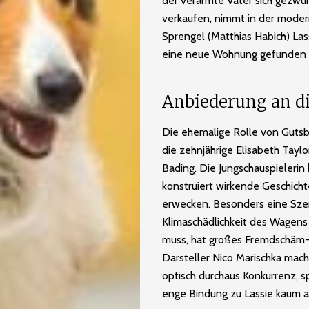
der verarmte Vater sich gezwun
verkaufen, nimmt in der moder
Sprengel (Matthias Habich) Las
eine neue Wohnung gefunden 
Anbiederung an di
Die ehemalige Rolle von Gutsbes
die zehnjährige Elisabeth Taylo
Bading. Die Jungschauspielerin
konstruiert wirkende Geschich
erwecken. Besonders eine Szene
Klimaschädlichkeit des Wagens
muss, hat großes Fremdschäm-
Darsteller Nico Marischka mac
optisch durchaus Konkurrenz, 
enge Bindung zu Lassie kaum 