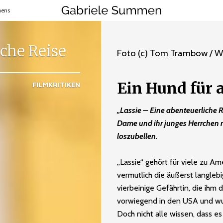
mens
iche Reise
Foto (c) Tom Trambow / Wa
Ein Hund für a
FILMKRITIKEN
„Lassie – Eine abenteuerliche R
Dame und ihr junges Herrchen n
loszubellen.
„Lassie“ gehört für viele zu Am
vermutlich die äußerst langle
vierbeinige Gefährtin, die ihm 
vorwiegend in den USA und wur
Doch nicht alle wissen, dass e