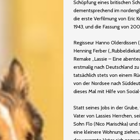
Schöpfung eines britischen Schr
dementsprechend im nordenglis
die erste Verfilmung von Eric
1943, und die Fassung von 2005
Regisseur Hanno Olderdissen 
Henning Ferber („Rubbeldiekatz
Remake „Lassie – Eine abenteue
erstmalig nach Deutschland zu
tatsächlich stets von einem Rüd
von der Nordsee nach Süddeutsc
dieses Mal mit Hilfe von Socia
Statt seines Jobs in der Grube,
Vater von Lassies Herrchen, se
Sohn Flo (Nico Marischka) und
eine kleinere Wohnung ziehen, 