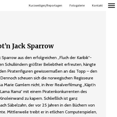
Kurzweiliges/Reportagen
Fotogalerie
Kontakt
Primär-
Navigation
pt’n Jack Sparrow
k Sparrow aus den erfolgreichen „Fluch der Karibik“-
ren Schulkindern größter Beliebtheit erfreuten, hängte
nden Piratenfiguren gewissermaßen an das Topp – den
. Dennoch scheuen sich die norwegischen Regisseure
 Marie Gamlem nicht, in ihrer Realverfilmung „Käpt’n
 Lama Rama“ mit einem Piratenkonkurrenten des
inoleinwand zu kapern. Schließlich ist ganz
nach Säbelzahn, der vor 25 Jahren in den Büchern von
te. Mittlerweile treibt er in etlichen Computerspielen,