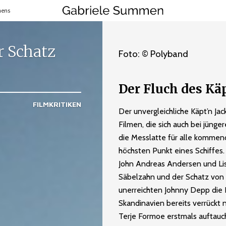
mens
r Schatz
Foto: © Polyband
Der Fluch des Kä
FILMKRITIKEN
Der unvergleichliche Käpt’n Jac
Filmen, die sich auch bei jünge
die Messlatte für alle komme
höchsten Punkt eines Schiffes
John Andreas Andersen und Lisa
Säbelzahn und der Schatz von
unerreichten Johnny Depp die K
Skandinavien bereits verrückt 
Terje Formoe erstmals auftauch