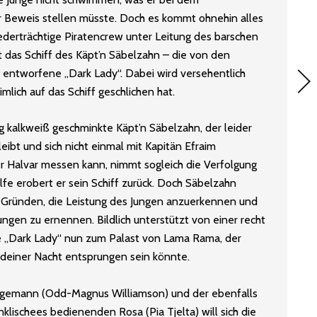
 Beweis stellen müsste. Doch es kommt ohnehin alles
ederträchtige Piratencrew unter Leitung des barschen
rt das Schiff des Käpt’n Säbelzahn – die von den
 entworfene „Dark Lady“. Dabei wird versehentlich
imlich auf das Schiff geschlichen hat.
 kalkweiß geschminkte Käpt’n Säbelzahn, der leider
leibt und sich nicht einmal mit Kapitän Efraim
r Halvar messen kann, nimmt sogleich die Verfolgung
lfe erobert er sein Schiff zurück. Doch Säbelzahn
en Gründen, die Leistung des Jungen anzuerkennen und
ungen zu ernennen. Bildlich unterstützt von einer recht
e „Dark Lady“ nun zum Palast von Lama Rama, der
einer Nacht entsprungen sein könnte.
angemann (Odd-Magnus Williamson) und der ebenfalls
lischees bedienenden Rosa (Pia Tjelta) will sich die