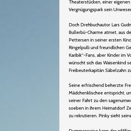
Theaterstücken, einer eigene
Vergnügungspark sein Unwese
Doch Drehbuchautor Lars Gudme
Bullerbü-Charme atmet, aus der 
Pettersen in seiner ersten Kin
Ringelpulli und freundlichen Ges
Karibik“-Fans, aber Kinder im 
wünscht sich das Waisenkind se
Freibeuterkapitän Säbelzahn z
Seine erfrischend beherzte Fre
Mädchenklischee entspricht, un
seiner Fahrt zu den sagenum
soeben in ihrem Heimatdorf Z
zu rekrutieren. Pinky sieht se
Dummerweise kann der pfiffig