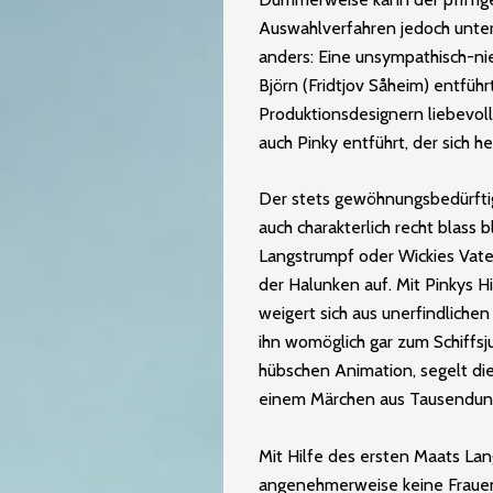
Auswahlverfahren jedoch unter
anders: Eine unsympathisch-ni
Björn (Fridtjov Såheim) entfüh
Produktionsdesignern liebevoll
auch Pinky entführt, der sich he
Der stets gewöhnungsbedürftig
auch charakterlich recht blass b
Langstrumpf oder Wickies Vate
der Halunken auf. Mit Pinkys Hi
weigert sich aus unerfindlich
ihn womöglich gar zum Schiffsj
hübschen Animation, segelt di
einem Märchen aus Tausendund
Mit Hilfe des ersten Maats L
angenehmerweise keine Frauenk