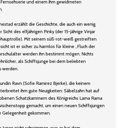
n Fernsehserie und einem ihm gewidmeten
n.
stad erzählt die Geschichte, die auch ein wenig
Sicht des elfjährigen Pinky (der 15-jährige Vinjar
ohauptrolle). Mit seinem süß-rot-weiß gestreiften
icht ist er sicher zu harmlos für kleine „Fluch der
Vorschulalter werden ihn bestimmt mögen. Nichts
hnlicher, als Schiffsjunge bei dem beliebten
u werden.
undin Ravn (Sofie Ramirez Bjerke), die keinem
terbreitet ihm gute Neuigkeiten: Säbelzahn hat auf
wobenen Schatzkammern des Königreichs Lama Rama
wischenstopp gemacht, um einen neuen Schiffsjungen
ine Gelegenheit gekommen.
e Junge nicht schwimmen, was er bei dem