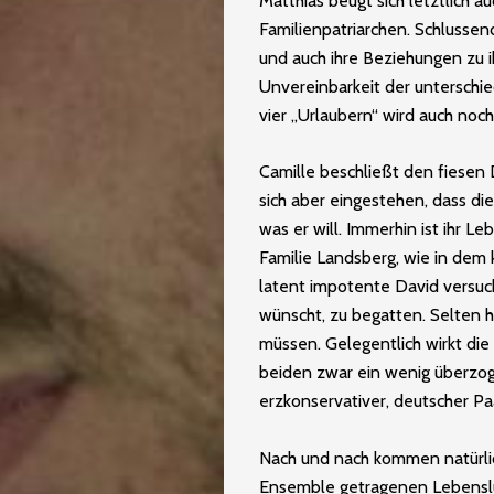
Matthias beugt sich letztlich a
Familienpatriarchen. Schlussen
und auch ihre Beziehungen zu ih
Unvereinbarkeit der unterschi
vier „Urlaubern“ wird auch noch
Camille beschließt den fiesen 
sich aber eingestehen, dass d
was er will. Immerhin ist ihr 
Familie Landsberg, wie in dem
latent impotente David versucht
wünscht, zu begatten. Selten 
müssen. Gelegentlich wirkt die
beiden zwar ein wenig überzoge
erzkonservativer, deutscher P
Nach und nach kommen natürli
Ensemble getragenen Lebenslü