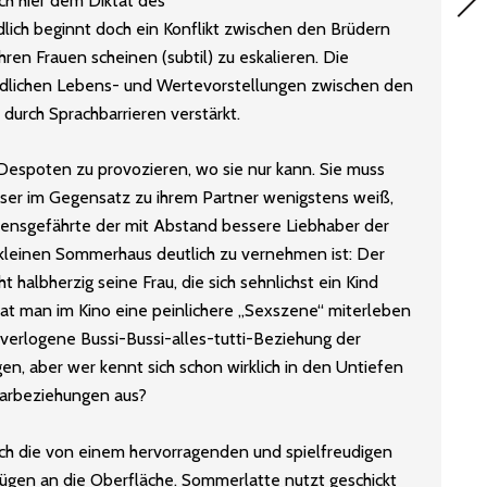
uch hier dem Diktat des
dlich beginnt doch ein Konflikt zwischen den Brüdern
ren Frauen scheinen (subtil) zu eskalieren. Die
edlichen Lebens- und Wertevorstellungen zwischen den
 durch Sprachbarrieren verstärkt.
Despoten zu provozieren, wo sie nur kann. Sie muss
ieser im Gegensatz zu ihrem Partner wenigstens weiß,
Lebensgefährte der mit Abstand bessere Liebhaber der
 kleinen Sommerhaus deutlich zu vernehmen ist: Der
 halbherzig seine Frau, die sich sehnlichst ein Kind
hat man im Kino eine peinlichere „Sexszene“ miterleben
 verlogene Bussi-Bussi-alles-tutti-Beziehung der
n, aber wer kennt sich schon wirklich in den Untiefen
aarbeziehungen aus?
ch die von einem hervorragenden und spielfreudigen
gen an die Oberfläche. Sommerlatte nutzt geschickt