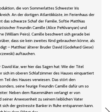
oduktion, die von Sommerlattes Schwester Iris
nkreich. An der dortigen Atlantikküste, im Ferienhaus der
 das schwarze Schaf der Familie, Softie Matthias
nzösischer Freundin Camille (Alice Pehlivanyan) und
ne (William Peiro). Camille beschwert sich gerade bei
rüber, dass sie kein zweites Kind gebrauchen könne, als
igt – Matthias‘ älterer Bruder David (Godehard Giese)
nczewski) auftauchen.
David klar, wer hier das Sagen hat: Wie der Titel
der sich im oberen Schlafzimmer des Hauses einquartiert
en Teil des Hauses verwiesen. Das stört den
esonders, seine feurige Freundin Camille dafür um so
eiter: Neben dem Rasenmähen verlangt er von
d seiner Anwesenheit zu seinem leiblichen Vater
t sich der gestresste Banker in Ruhe entspannen kann.