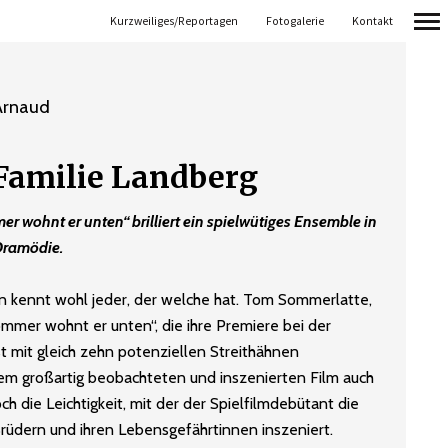
Kurzweiliges/Reportagen
Fotogalerie
Kontakt
Primär-
Navigation
 Arnaud
 Familie Landberg
 wohnt er unten“ brilliert ein spielwütiges Ensemble in
Dramödie.
rn kennt wohl jeder, der welche hat. Tom Sommerlatte,
mmer wohnt er unten“, die ihre Premiere bei der
 ist mit gleich zehn potenziellen Streithähnen
m großartig beobachteten und inszenierten Film auch
ch die Leichtigkeit, mit der der Spielfilmdebütant die
rüdern und ihren Lebensgefährtinnen inszeniert.