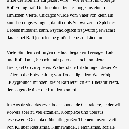
Ende des Romans aufgeklärt wird – wie er einst im College
Rafi Young traf. Der hochintelligente Junge aus einem
ärmlichen Viertel Chicagos wurde vom Vater von klein auf
zum Lesen gezwungen, damit er als Schwarzer im Spiel des
Lebens mithalten kann. Psychologisch fragwürdig erwächst
daraus bei Rafi jedoch eine große Liebe zur Literatur.
Viele Stunden verbringen die hochbegabten Teenager Todd
und Rafi damit, Schach und später das hochkomplexe
Brettspiel Go zu spielen. Während die Erfahrungen dieser Zeit
später in die Entwicklung von Todds digitalem Welterfolg
„Playground“ münden, bleibt Rafi letztlich ein Literatur-Nerd,
der so gerade über die Runden kommt.
Im Ansatz sind das zwei hochspannende Charaktere, leider will
Powers aber zu viel erzählen. Komplexe und überaus
lesenswerte Gedanken über die großen Themen unserer Zeit
von KI über Rassismus, Klimawandel, Feminismus, soziale