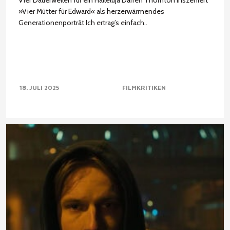
Vier Dauerwellen für ein Halleluja Darren Thornton inszeniert
»Vier Mütter für Edward« als herzerwärmendes
Generationenporträt Ich ertrag’s einfach..
18. JULI 2025
FILMKRITIKEN