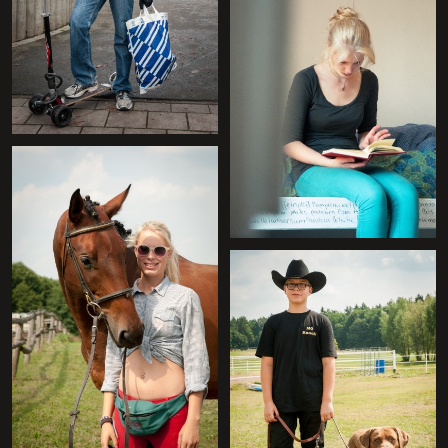
+
+
+