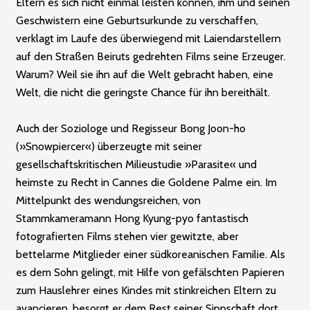
Eltern es sich nicht einmal leisten können, ihm und seinen
Geschwistern eine Geburtsurkunde zu verschaffen,
verklagt im Laufe des überwiegend mit Laiendarstellern
auf den Straßen Beiruts gedrehten Films seine Erzeuger.
Warum? Weil sie ihn auf die Welt gebracht haben, eine
Welt, die nicht die geringste Chance für ihn bereithält.
Auch der Soziologe und Regisseur Bong Joon-ho
(»Snowpiercer«) überzeugte mit seiner
gesellschaftskritischen Milieustudie »Parasite« und
heimste zu Recht in Cannes die Goldene Palme ein. Im
Mittelpunkt des wendungsreichen, von
Stammkameramann Hong Kyung-pyo fantastisch
fotografierten Films stehen vier gewitzte, aber
bettelarme Mitglieder einer südkoreanischen Familie. Als
es dem Sohn gelingt, mit Hilfe von gefälschten Papieren
zum Hauslehrer eines Kindes mit stinkreichen Eltern zu
avancieren, besorgt er dem Rest seiner Sippschaft dort